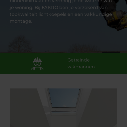
binnenklimaat én verhoog je de waarde van
je woning. Bij FAKRO ben je verzekerd van
topkwaliteit lichtkoepels en een vakkundige
montage.
Gratis prijsopgave