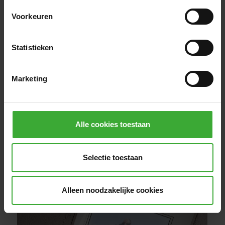
Een strak vormgegeven lichtkoepel met
Voorkeuren
hoogwaardig vlak glas. Deze uitvoering
combineert modern design met uitstekende
Statistieken
isolatiewaarden en past perfect bij
hedendaagse architectuur.
Marketing
Meer informatie
Alle cookies toestaan
Selectie toestaan
Alleen noodzakelijke cookies